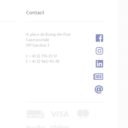
Contact
4, place du Bourg-de-Four
Case postale
1211 Genève 3
t: + 41 22 776 25 51
f: + 41 22 960 95 78