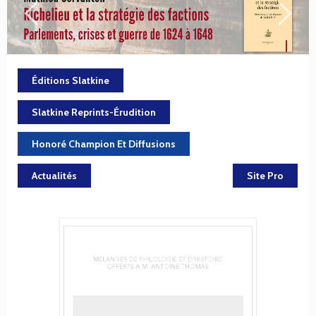
Éditions Slatkine
Slatkine Reprints-Érudition
Honoré Champion Et Diffusions
Actualités
Site Pro