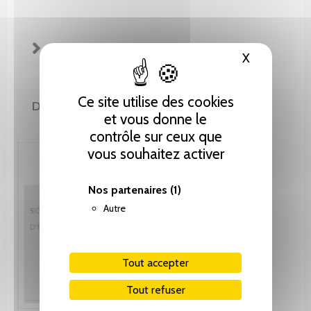
FICHE TECHNIQUE
X
Masquer le
Ce site utilise des cookies
DE LA MÊME COLLECTION
et vous donne le
contrôle sur ceux que
vous souhaitez activer
Nos partenaires
(1)
Autre
Tout accepter
Tout refuser