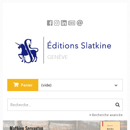
Panneau de gestion des cookies
Panier
(vide)
Recherche avancée