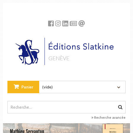
Panneau de gestion des cookies
Panier
(vide)
Recherche avancée