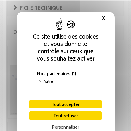
FICHE TECHNIQUE
X
Masquer le
DE LA MÊME COLLECTION
Ce site utilise des cookies
et vous donne le
contrôle sur ceux que
vous souhaitez activer
Nos partenaires
(1)
Autre
Tout accepter
Tout refuser
Personnaliser