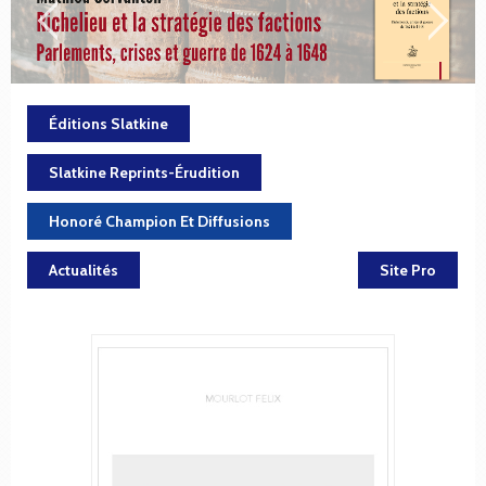
Éditions Slatkine
Slatkine Reprints-Érudition
Honoré Champion Et Diffusions
Actualités
Site Pro