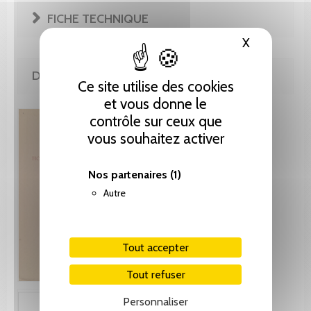
FICHE TECHNIQUE
X
Masquer le
DE LA MÊME COLLECTION
Ce site utilise des cookies
et vous donne le
contrôle sur ceux que
vous souhaitez activer
Nos partenaires
(1)
Autre
Tout accepter
Tout refuser
Personnaliser