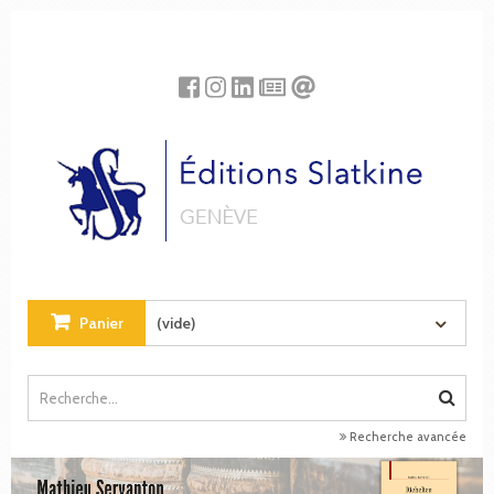
Panneau de gestion des cookies
Panier
(vide)
Recherche avancée