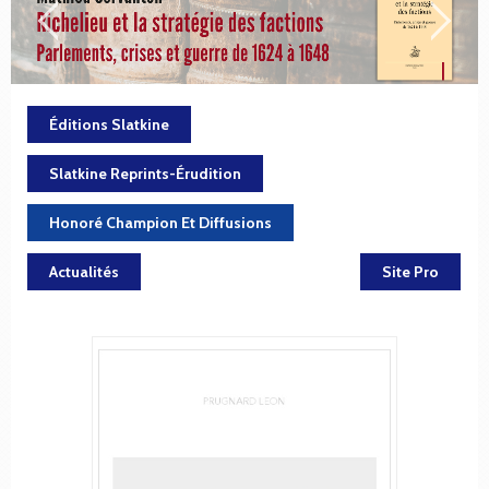
Éditions Slatkine
Slatkine Reprints-Érudition
Honoré Champion Et Diffusions
Actualités
Site Pro