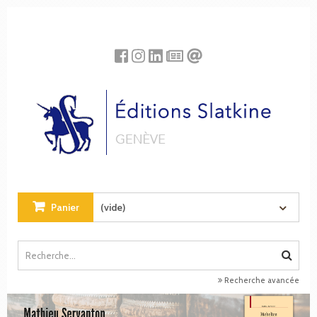
Panneau de gestion des cookies
Panier
(vide)
Recherche avancée