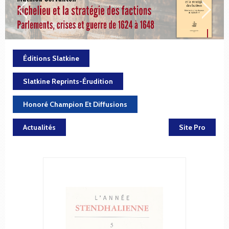
Éditions Slatkine
Slatkine Reprints-Érudition
Honoré Champion Et Diffusions
Actualités
Site Pro