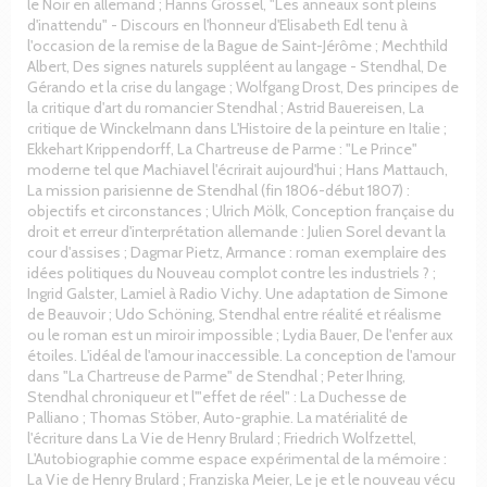
le Noir en allemand ; Hanns Grössel, "Les anneaux sont pleins
d'inattendu" - Discours en l'honneur d'Elisabeth Edl tenu à
l'occasion de la remise de la Bague de Saint-Jérôme ; Mechthild
Albert, Des signes naturels suppléent au langage - Stendhal, De
Gérando et la crise du langage ; Wolfgang Drost, Des principes de
la critique d'art du romancier Stendhal ; Astrid Bauereisen, La
critique de Winckelmann dans L'Histoire de la peinture en Italie ;
Ekkehart Krippendorff, La Chartreuse de Parme : "Le Prince"
moderne tel que Machiavel l'écrirait aujourd'hui ; Hans Mattauch,
La mission parisienne de Stendhal (fin 1806-début 1807) :
objectifs et circonstances ; Ulrich Mölk, Conception française du
droit et erreur d'interprétation allemande : Julien Sorel devant la
cour d'assises ; Dagmar Pietz, Armance : roman exemplaire des
idées politiques du Nouveau complot contre les industriels ? ;
Ingrid Galster, Lamiel à Radio Vichy. Une adaptation de Simone
de Beauvoir ; Udo Schöning, Stendhal entre réalité et réalisme
ou le roman est un miroir impossible ; Lydia Bauer, De l'enfer aux
étoiles. L'idéal de l'amour inaccessible. La conception de l'amour
dans "La Chartreuse de Parme" de Stendhal ; Peter Ihring,
Stendhal chroniqueur et l'"effet de réel" : La Duchesse de
Palliano ; Thomas Stöber, Auto-graphie. La matérialité de
l'écriture dans La Vie de Henry Brulard ; Friedrich Wolfzettel,
L'Autobiographie comme espace expérimental de la mémoire :
La Vie de Henry Brulard ; Franziska Meier, Le je et le nouveau vécu