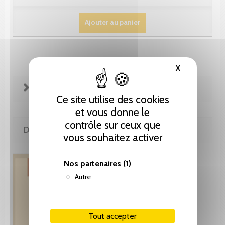
Ajouter au panier
X
Masquer le
FICHE TECHNIQUE
Ce site utilise des cookies
et vous donne le
contrôle sur ceux que
DE LA MÊME COLLECTION
vous souhaitez activer
Nos partenaires
(1)
Autre
Tout accepter