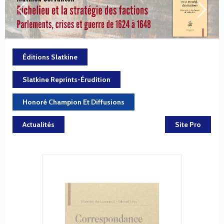
Éditions Slatkine
Slatkine Reprints-Érudition
Honoré Champion Et Diffusions
Actualités
Site Pro