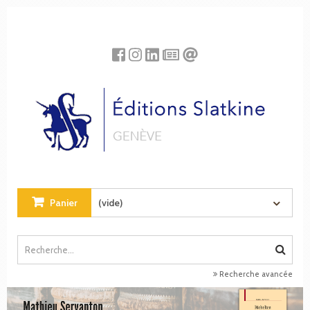
Panneau de gestion des cookies
Panier
(vide)
Recherche avancée