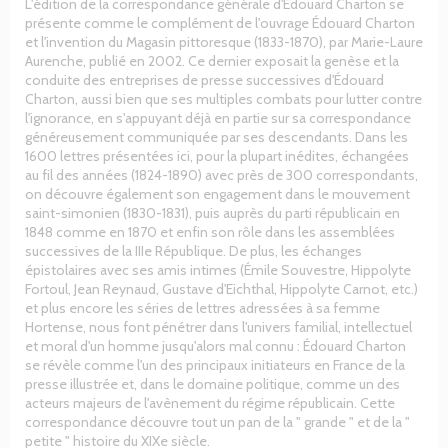
L'édition de la correspondance générale d'Édouard Charton se
présente comme le complément de l'ouvrage Édouard Charton
et l'invention du Magasin pittoresque (1833-1870), par Marie-Laure
Aurenche, publié en 2002. Ce dernier exposait la genèse et la
conduite des entreprises de presse successives d'Édouard
Charton, aussi bien que ses multiples combats pour lutter contre
l'ignorance, en s'appuyant déjà en partie sur sa correspondance
généreusement communiquée par ses descendants. Dans les
1600 lettres présentées ici, pour la plupart inédites, échangées
au fil des années (1824-1890) avec près de 300 correspondants,
on découvre également son engagement dans le mouvement
saint-simonien (1830-1831), puis auprès du parti républicain en
1848 comme en 1870 et enfin son rôle dans les assemblées
successives de la IIIe République. De plus, les échanges
épistolaires avec ses amis intimes (Émile Souvestre, Hippolyte
Fortoul, Jean Reynaud, Gustave d'Eichthal, Hippolyte Carnot, etc.)
et plus encore les séries de lettres adressées à sa femme
Hortense, nous font pénétrer dans l'univers familial, intellectuel
et moral d'un homme jusqu'alors mal connu : Édouard Charton
se révèle comme l'un des principaux initiateurs en France de la
presse illustrée et, dans le domaine politique, comme un des
acteurs majeurs de l'avènement du régime républicain. Cette
correspondance découvre tout un pan de la " grande " et de la "
petite " histoire du XIXe siècle.