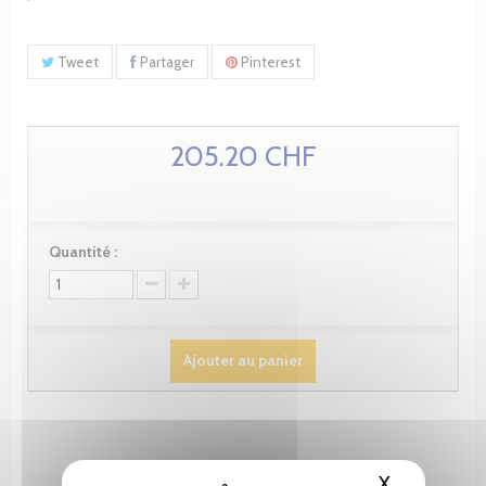
Tweet
Partager
Pinterest
205.20 CHF
Quantité :
Ajouter au panier
X
Masquer le