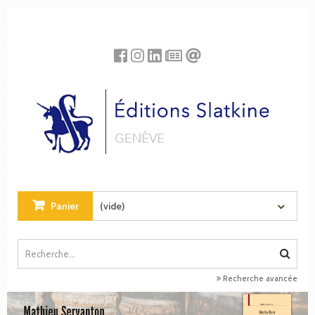
Panneau de gestion des cookies
Panier
(vide)
Recherche avancée