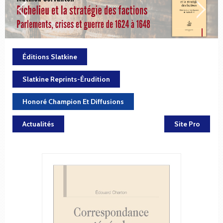
Éditions Slatkine
Slatkine Reprints-Érudition
Honoré Champion Et Diffusions
Actualités
Site Pro