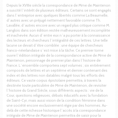
Depuis le XVIIIe siècle la correspondance de Mme de Maintenon
a suscité l`intérêt de plusieurs éditeurs. Certains se sont engagés
dans l`entreprise avec quelques libertés comme La Beaumelle,
d`autres avec un préjugé nettement favorable comme Th.
Lavallée, d`autres encore avec un regard plus critique comme M.
Langlois dans son édition restée malheureusement incomplète
et inachevée. Aucun d`entre eux n`a pu porter à la connaissance
des lecteurs et chercheurs l`intégralité de ces lettres. Une telle
lacune se devait d`être comblée : une équipe de chercheurs
franco-néerlandaise s`est mise à la tâche. Ce premier tome
ouvre l`édition intégrale de la correspondance active de Mme de
Maintenon, personnage de premier plan dans l`histoire de
France. L`ensemble comportera sept volumes ; six entièrement
composés de lettres et un septième et dernier contenant des
index et des lettres non datables malgré tous les efforts des
éditeurs. Ce vaste corpus épistolaire permettra, à travers la
destinée toute particulière de Mme de Maintenon, de revisiter
l`histoire du Grand Siècle, sous différents aspects : vie de la
Cour, questions religieuses, débats éducatifs avec la fondation
de Saint-Cyr, mais aussi vision de la condition féminine dans
une société encore exclusivement régie par des hommes. Au-
delà de cette richesse historique l`accès à la correspondance
intégrale de Mme de Maintenon permettra de saisir pour la