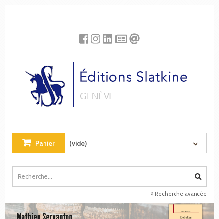
Panneau de gestion des cookies
Panier
(vide)
Recherche avancée