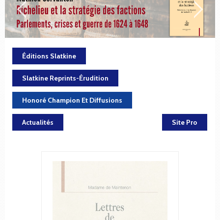
Éditions Slatkine
Slatkine Reprints-Érudition
Honoré Champion Et Diffusions
Actualités
Site Pro