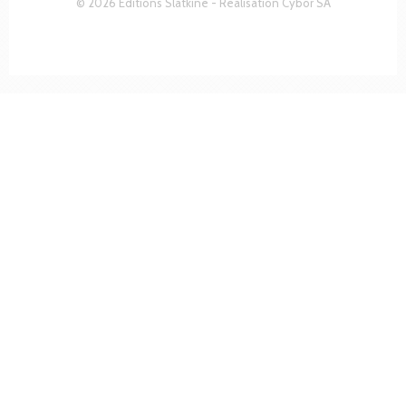
© 2026 Editions Slatkine - Réalisation
Cybor SA