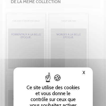
DE LA MÊME COLLECTION
X
Masquer le
Ce site utilise des cookies
et vous donne le
contrôle sur ceux que
vous souhaitez activer