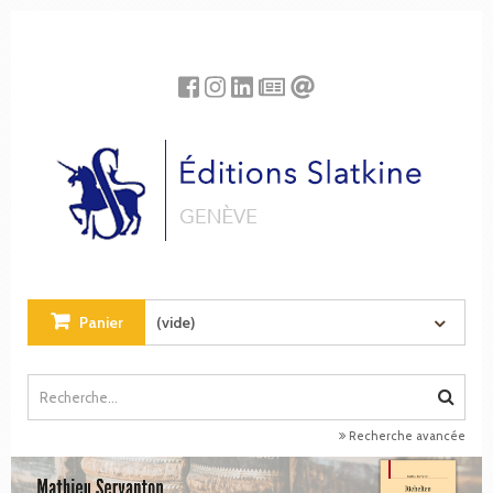
Panneau de gestion des cookies
Panier
(vide)
Recherche avancée