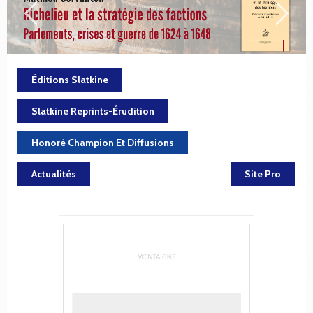
Éditions Slatkine
Slatkine Reprints-Érudition
Honoré Champion Et Diffusions
Actualités
Site Pro