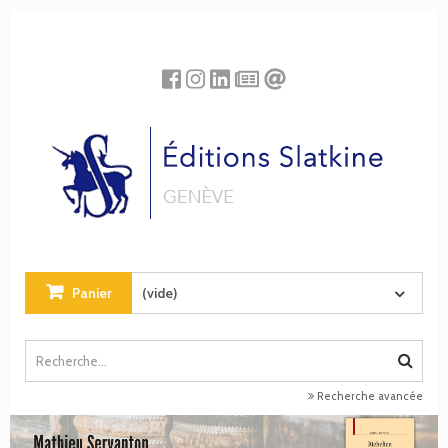
Panneau de gestion des cookies
Panier
(vide)
Recherche avancée