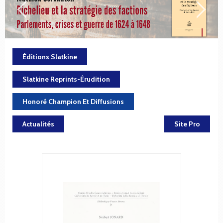
Éditions Slatkine
Slatkine Reprints-Érudition
Honoré Champion Et Diffusions
Actualités
Site Pro