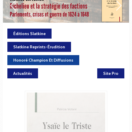
Éditions Slatkine
Slatkine Reprints-Érudition
Honoré Champion Et Diffusions
Actualités
Site Pro