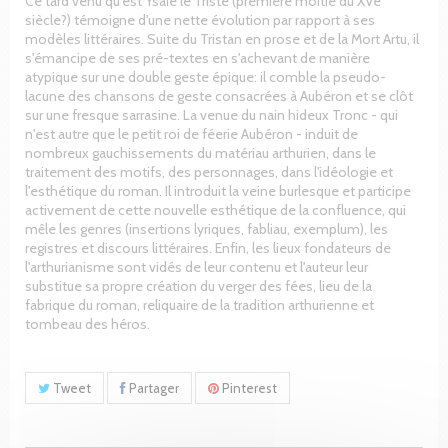
Ce tard venu qu'est Ysaïe le Triste (première moitié du XVe
siècle?) témoigne d'une nette évolution par rapport à ses
modèles littéraires. Suite du Tristan en prose et de la Mort Artu, il
s'émancipe de ses pré-textes en s'achevant de manière
atypique sur une double geste épique: il comble la pseudo-
lacune des chansons de geste consacrées à Aubéron et se clôt
sur une fresque sarrasine. La venue du nain hideux Tronc - qui
n'est autre que le petit roi de féerie Aubéron - induit de
nombreux gauchissements du matériau arthurien, dans le
traitement des motifs, des personnages, dans l'idéologie et
l'esthétique du roman. Il introduit la veine burlesque et participe
activement de cette nouvelle esthétique de la confluence, qui
mêle les genres (insertions lyriques, fabliau, exemplum), les
registres et discours littéraires. Enfin, les lieux fondateurs de
l'arthurianisme sont vidés de leur contenu et l'auteur leur
substitue sa propre création du verger des fées, lieu de la
fabrique du roman, reliquaire de la tradition arthurienne et
tombeau des héros.
Tweet
Partager
Pinterest