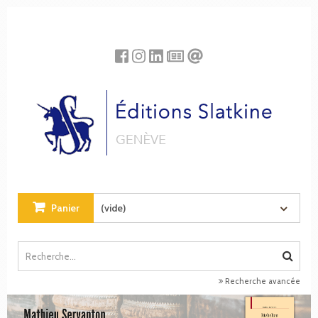
Panneau de gestion des cookies
Panier
(vide)
Recherche avancée