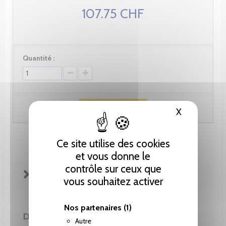
107.75 CHF
Quantité :
Ajouter au panier
X
Masquer le
Ce site utilise des cookies
et vous donne le
contrôle sur ceux que
FICHE TECHNIQUE
vous souhaitez activer
Nos partenaires
(1)
DE LA MÊME COLLECTION
Autre