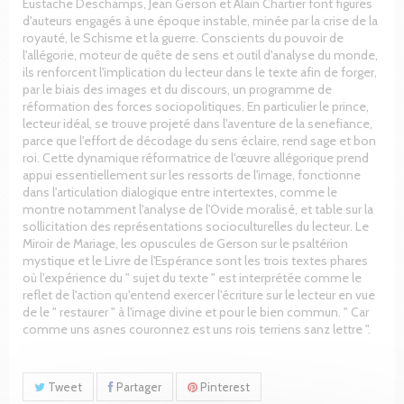
Eustache Deschamps, Jean Gerson et Alain Chartier font figures
d'auteurs engagés à une époque instable, minée par la crise de la
royauté, le Schisme et la guerre. Conscients du pouvoir de
l'allégorie, moteur de quête de sens et outil d'analyse du monde,
ils renforcent l'implication du lecteur dans le texte afin de forger,
par le biais des images et du discours, un programme de
réformation des forces sociopolitiques. En particulier le prince,
lecteur idéal, se trouve projeté dans l'aventure de la senefiance,
parce que l'effort de décodage du sens éclaire, rend sage et bon
roi. Cette dynamique réformatrice de l'œuvre allégorique prend
appui essentiellement sur les ressorts de l'image, fonctionne
dans l'articulation dialogique entre intertextes, comme le
montre notamment l'analyse de l'Ovide moralisé, et table sur la
sollicitation des représentations socioculturelles du lecteur. Le
Miroir de Mariage, les opuscules de Gerson sur le psaltérion
mystique et le Livre de l'Espérance sont les trois textes phares
où l'expérience du " sujet du texte " est interprétée comme le
reflet de l'action qu'entend exercer l'écriture sur le lecteur en vue
de le " restaurer " à l'image divine et pour le bien commun. " Car
comme uns asnes couronnez est uns rois terriens sanz lettre ".
Tweet
Partager
Pinterest