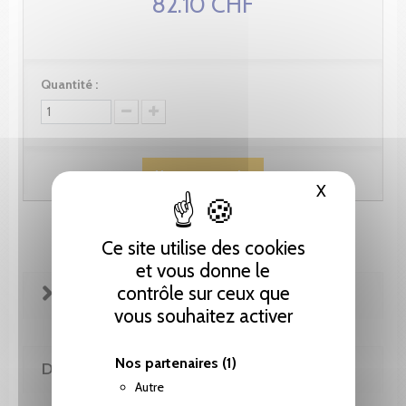
82.10 CHF
Quantité :
Ajouter au panier
X
Masquer le
Ce site utilise des cookies
et vous donne le
contrôle sur ceux que
FICHE TECHNIQUE
vous souhaitez activer
Nos partenaires
(1)
DE LA MÊME COLLECTION
Autre