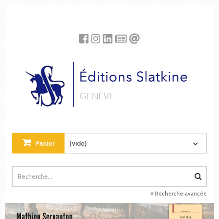
Panneau de gestion des cookies
Panier
(vide)
Recherche avancée