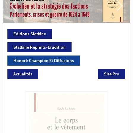
Éditions Slatkine
Slatkine Reprints-Érudition
Honoré Champion Et Diffusions
Actualités
Site Pro