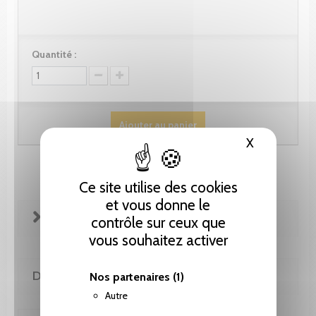
Quantité :
Ajouter au panier
X
Masquer le
Ce site utilise des cookies
et vous donne le
FICHE TECHNIQUE
contrôle sur ceux que
vous souhaitez activer
DE LA MÊME COLLECTION
Nos partenaires
(1)
Autre