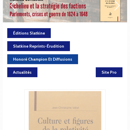
Éditions Slatkine
Slatkine Reprints-Érudition
Honoré Champion Et Diffusions
Actualités
Site Pro