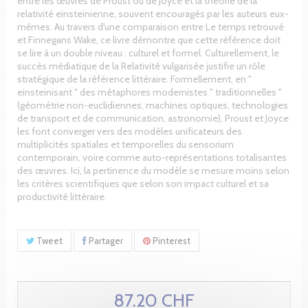
entre les œuvres de Proust ou de Joyce et la théorie de la
relativité einsteinienne, souvent encouragés par les auteurs eux-
mêmes. Au travers d'une comparaison entre Le temps retrouvé
et Finnegans Wake, ce livre démontre que cette référence doit
se lire à un double niveau : culturel et formel. Culturellement, le
succès médiatique de la Relativité vulgarisée justifie un rôle
stratégique de la référence littéraire. Formellement, en "
einsteinisant " des métaphores modernistes " traditionnelles "
(géométrie non-euclidiennes, machines optiques, technologies
de transport et de communication, astronomie), Proust et Joyce
les font converger vers des modèles unificateurs des
multiplicités spatiales et temporelles du sensorium
contemporain, voire comme auto-représentations totalisantes
des œuvres. Ici, la pertinence du modèle se mesure moins selon
les critères scientifiques que selon son impact culturel et sa
productivité littéraire.
Tweet
Partager
Pinterest
87.20 CHF