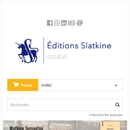
Panneau de gestion des cookies
Panier
(vide)
Recherche avancée