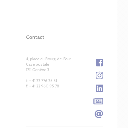
Contact
4, place du Bourg-de-Four
Case postale
1211 Genève 3
t: + 41 22 776 25 51
f: + 41 22 960 95 78