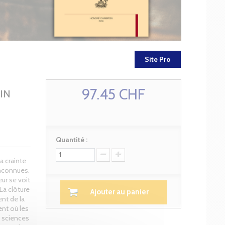
Site Pro
97.45 CHF
IN
Quantité :
a crainte
 inconnues.
eur se voit
La clôture
Ajouter au panier
nt de la
ent où les
s sciences