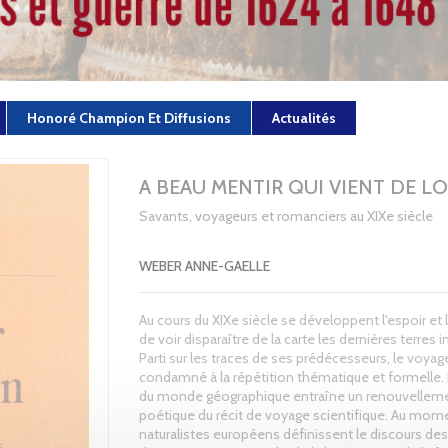
Honoré Champion Et Diffusions
Actualités
A BEAU MENTIR QUI VIENT DE LO
Savants, voyageurs et romanciers au XIXe siècle
WEBER ANNE-GAELLE
Au cours du XIXe siècle se développent l'espoir et l
de voir disparaître de la carte les dernières terres
Parti sur les traces de ses prédécesseurs, le voyag
condamné à la répétition thématique et formelle. 
du monde géographique entraîne un renouvelleme
poétique du récit de voyage scientifique. Au mom
naturalistes européens définissent le discours de