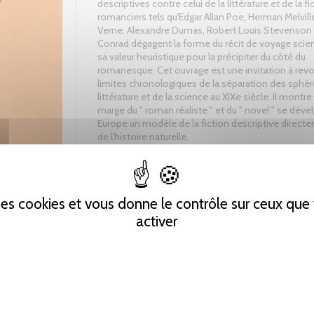
descriptives contre celui de la littérature et de la fi
romanciers tels qu'Edgar Allan Poe, Herman Melville
Verne, Alexandre Dumas, Robert Louis Stevenson 
Conrad dégagent la forme du récit de voyage scien
sa valeur heuristique pour la précipiter du côté du
romanesque. Cet ouvrage est une invitation à revoi
limites chronologiques de la séparation des sphèr
littérature et de la science au XIXe siècle. Il montre
marge du " roman réaliste " et du " novel " se dév
Europe un modèle de la fiction descriptive direct
de l'histoire naturelle.
 des cookies et vous donne le contrôle sur ceux qu
Tweet
Partager
Pinterest
activer