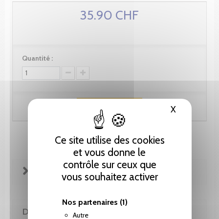
35.90 CHF
Quantité :
Ajouter au panier
X
Masquer le
Ce site utilise des cookies
et vous donne le
contrôle sur ceux que
FICHE TECHNIQUE
vous souhaitez activer
Nos partenaires
(1)
DE LA MÊME COLLECTION
Autre