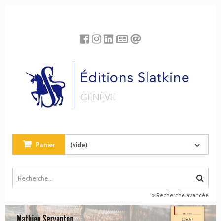
Panneau de gestion des cookies
Panier
(vide)
Recherche avancée