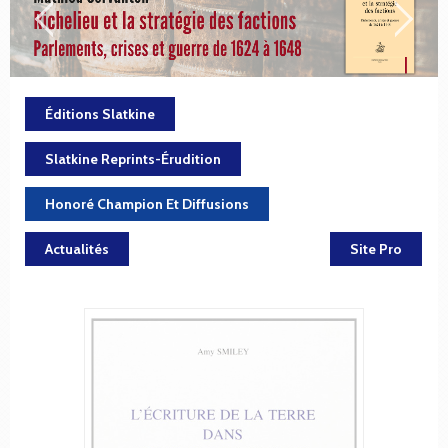
Éditions Slatkine
Slatkine Reprints-Érudition
Honoré Champion Et Diffusions
Actualités
Site Pro