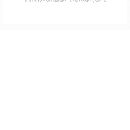
© 2026 Editions Slatkine - Réalisation
Cybor SA