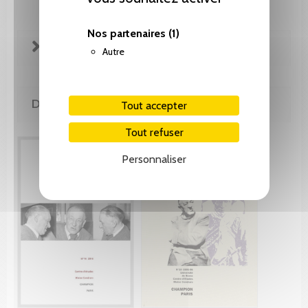
Nos partenaires
(1)
FICHE TECHNIQUE
Autre
DE LA MÊME COLLECTION
Tout accepter
Tout refuser
Personnaliser