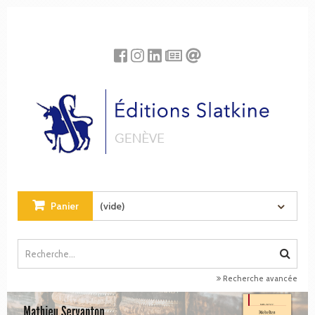
Panneau de gestion des cookies
Panier
(vide)
Recherche avancée