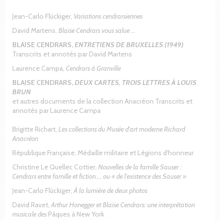
Jean-Carlo Flückiger,
Variations cendrarsiennes
David Martens,
Blaise Cendrars vous salue ...
BLAISE CENDRARS,
ENTRETIENS DE BRUXELLES (1949)
Transcrits et annotés par David Martens
Laurence Campa,
Cendrars à Granville
BLAISE CENDRARS,
DEUX CARTES, TROIS LETTRES À LOUIS
BRUN
et autres documents de la collection Anacréon Transcrits et
annotés par Laurence Campa
Brigitte Richart,
Les collections du Musée d'art moderne Richard
Anacréon
République Française, Médaille militaire et Légions d'honneur
Christine Le Quellec Cottier,
Nouvelles de la famille Sauser :
Cendrars entre famille et fiction.... ou « de l'existence des Sauser »
Jean-Carlo Flückiger,
À la lumière de deux photos
David Ravet,
Arthur Honegger et Blaise Cendrars: une interprétation
musicale des
Pâques à New York