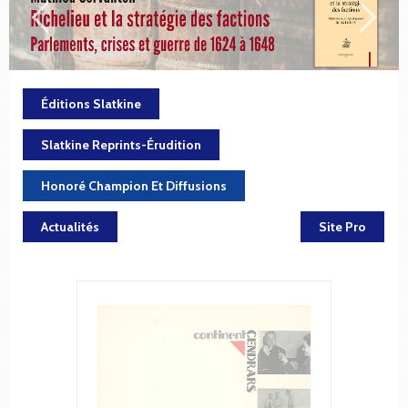
Éditions Slatkine
Slatkine Reprints-Érudition
Honoré Champion Et Diffusions
Actualités
Site Pro