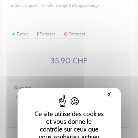
Frédéric Jacques Temple,
Voyage & Divagabondage
Tweet
Partager
Pinterest
35.90 CHF
Quantité :
X
Masquer le
Ce site utilise des cookies
Ajouter au panier
et vous donne le
contrôle sur ceux que
vous souhaitez activer