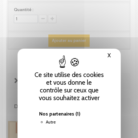
Quantité :
Ajouter au panier
X
Masquer le
Ce site utilise des cookies
FICHE TECHNIQUE
et vous donne le
contrôle sur ceux que
vous souhaitez activer
DE LA MÊME COLLECTION
Nos partenaires
(1)
Autre