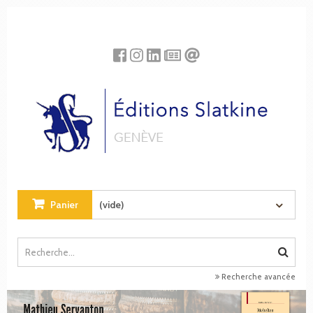
Panneau de gestion des cookies
Panier
(vide)
Recherche avancée