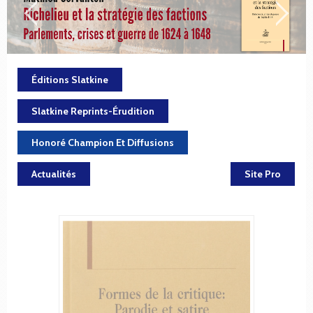
Éditions Slatkine
Slatkine Reprints-Érudition
Honoré Champion Et Diffusions
Actualités
Site Pro