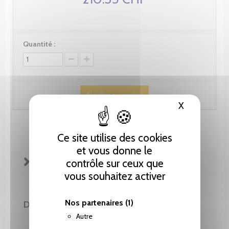
Quantité :
Ajouter au panier
X
Masquer le
Ce site utilise des cookies
et vous donne le
FICHE TECHNIQUE
contrôle sur ceux que
vous souhaitez activer
Nos partenaires
(1)
DE LA MÊME COLLECTION
Autre