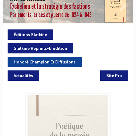
Éditions Slatkine
Slatkine Reprints-Érudition
Honoré Champion Et Diffusions
Actualités
Site Pro