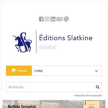
Panneau de gestion des cookies
Panier
(vide)
Recherche avancée