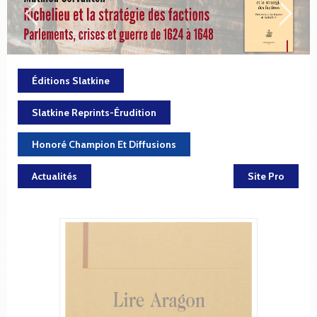
Éditions Slatkine
Slatkine Reprints-Érudition
Honoré Champion Et Diffusions
Actualités
Site Pro