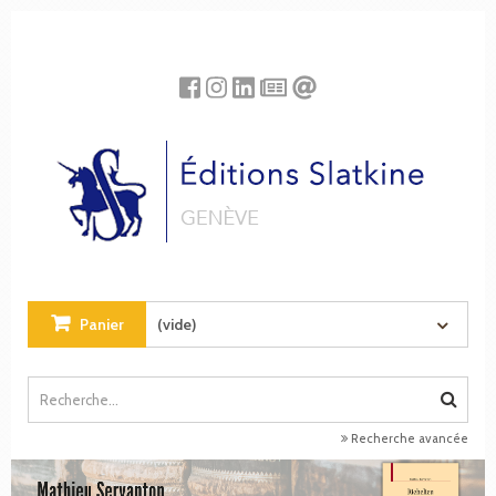
Panneau de gestion des cookies
Panier
(vide)
Recherche avancée