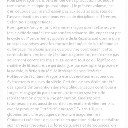
Pour Lire Aragon dans l'ensemble de sa production (poétique,
romanesque, critique, journalistique...) le présent volume, issu
d'un colloque qui ne s'adressait pas aux seuls spécialistes de
l'œuvre, réunit des chercheurs venus de disciplines différentes.
Selon trois perspectives :
Poétique de l'œuvre : on y examine la façon dont cette œuvre
(de la période surréaliste aux années soixante-dix, enpassant par
le cycle du Monde réel et la poésie de la Résistance) donne à lire
un sujet aux prises avec les formes instituées de la littérature et
du langage. "Je n'écris jamais que pour me contredire" : cette
contradiction , moteur de l'écriture aragonienne, ne s'exerce pas
seulement contre soi mais aussi contre tout ce qui légifère en
matière de littérature, ce qui distingue, par exemple, la prose de
la poésie, la fiction du réel, le littéraire du non-littéraire...
Politique de l'écriture : Aragon a été observateur et acteur des
événements majeurs du siècle. Certains de ses écrits ont été
des agents d'intervention dans le politique jusqu'à contribuer à
forger le langage du parti communiste et un système de
représentation propre à une génération. Quel rapport
(d'adhésion mais aussi de conflit) ces écrits entretiennent-ils
avec la production "littéraire" d'Aragon ? Existe-t-il, plus
globalement, une politique de l'écriture aragonienne ?
Critique et création : de la remise en question dada et surréaliste
aux "années-théories", sur fond de guerres et de violences, on