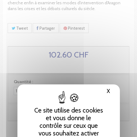
cherche enfin à examiner les modes d'intervention d'Aragon
dans les crises et les débats culturels du siècle.
Tweet
Partager
Pinterest
102.60 CHF
Quantité :
X
Masquer le
Ce site utilise des cookies
Ajouter au panier
et vous donne le
contrôle sur ceux que
vous souhaitez activer