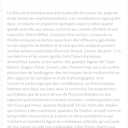
Le XXe siècle littéraire aura été la période de toutes les audaces
et de toutes les expérimentations. Les contributions regroupées
dans ce volume en explorent quelques aspects selon quatre
grands axes liés aux travaux comme aux centres d'intérêt et aux
curiosités d'Henri Béhar. Une première section consacrée au
théâtre propose au lecteur aussi bien des réflexions générales
sur les rapports du théâtre et du réel que des analyses portant
sur des auteurs particuliers (Roussel, Artaud, Camus, Beckett…). Le
surréalisme et les avant-gardes font l'objet d'analyses
diversifiées à partir, entre autres, des grandes figures de Tzara,
Breton, Aragon, Péret, Crevel, Leiris, Prévert mais aussi du mythe
platonicien de l'androgyne, des techniques de la médiumnité ou
des rapports du surréalisme et de la photographie. Une
troisième partie regroupe des contributions sur l'informatique
littéraire tant dans ses liens avec la recherche, l'enseignement
ou l'édition que du point de vue de l'histoire littéraire ou des
rapports qu'entretiennent certains écrivains contemporains avec
elle (Georges Perec, Jacques Roubaud). On lira enfin des études
qui invitent à des ouvertures spatiales (le Québec actuel) comme
temporelles (Huysmans lu à travers le filtre surréaliste) ou qui
mettent en lumière la figure de médiateurs culturels qui ont joué
de leur temps un rôle non négligeable. Léon Pierre-Quint pour