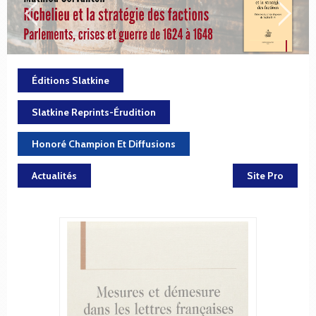
Éditions Slatkine
Slatkine Reprints-Érudition
Honoré Champion Et Diffusions
Actualités
Site Pro