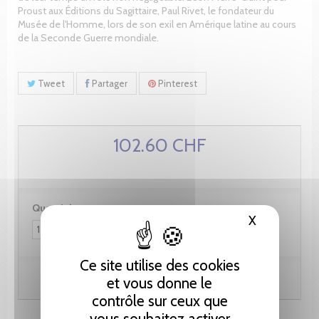
Proust aux Éditions du Sagittaire, Paul Rivet, le fondateur du
Musée de l'Homme, lors de son exil en Amérique latine au cours
de la Seconde Guerre mondiale.
Tweet
Partager
Pinterest
102.60 CHF
Quantité :
X
Masquer le
Ce site utilise des cookies
Ajouter au panier
et vous donne le
contrôle sur ceux que
vous souhaitez activer