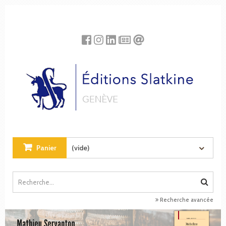
Panneau de gestion des cookies
Panier
(vide)
Recherche avancée