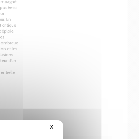
ccompagné
oposée ici
tion
eur. En
 critique
 déploie
les
s nombreux
ion et les
llusions
teur d'un
s
entielle
X
Masquer le bandeau des cookies