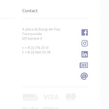
Contact
4, place du Bourg-de-Four
Case postale
1211 Genève 3
t: + 41 22 776 25 51
f: + 41 22 960 95 78