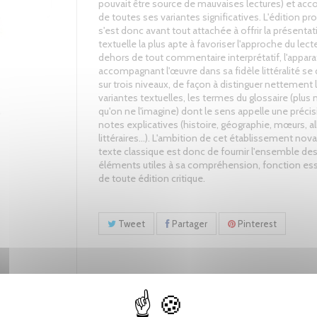
pouvait être source de mauvaises lectures) et a
de toutes ses variantes significatives. L'édition pr
s'est donc avant tout attachée à offrir la présenta
textuelle la plus apte à favoriser l'approche du lect
dehors de tout commentaire interprétatif, l'apparat
accompagnant l'œuvre dans sa fidèle littéralité se
sur trois niveaux, de façon à distinguer nettement 
variantes textuelles, les termes du glossaire (plu
qu'on ne l'imagine) dont le sens appelle une précis
notes explicatives (histoire, géographie, mœurs, a
littéraires…). L'ambition de cet établissement nova
texte classique est donc de fournir l'ensemble de
éléments utiles à sa compréhension, fonction ess
de toute édition critique.
Tweet
Partager
Pinterest