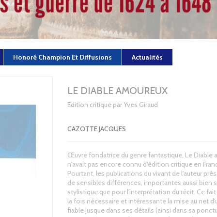
Honoré Champion Et Diffusions
Actualités
LE DIABLE AMOUREUX
Edition critique par Yves Giraud
CAZOTTE JACQUES
Œuvre fondatrice du genre fantastique, Le Diable
n'avait pas encore connu d'édition critique en Fran
Pourtant, les publications du vivant de l'auteur pré
de sensibles différences, importantes aussi bien s
stylistique que pour l'interprétation du récit. Ce fait
la fois nécessaire et intéressante la mise au net d'
fiable jusque dans ses détails (ainsi dans sa ponctu