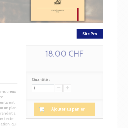
Site Pro
18.00 CHF
Quantité :
 amoureux
ce.
sentaient
ur un plan
Ajouter au panier
 rendait à
un texte
ation, qui