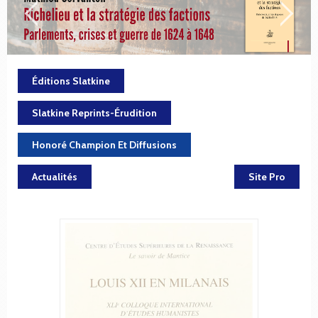
Éditions Slatkine
Slatkine Reprints-Érudition
Honoré Champion Et Diffusions
Actualités
Site Pro