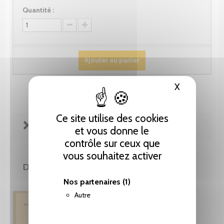
Quantité :
Ajouter au panier
X
Masquer le
Ce site utilise des cookies
FICHE TECHNIQUE
et vous donne le
contrôle sur ceux que
vous souhaitez activer
DE LA MÊME COLLECTION
Nos partenaires
(1)
Autre