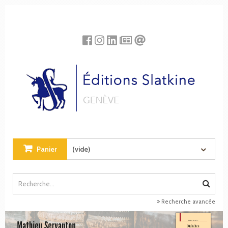
Panneau de gestion des cookies
Panier
(vide)
Recherche avancée