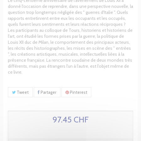
Le cinq-centième anniversaire de l'avènement de Louis XII a
donné l'occasion de reprendre, dans une perspective nouvelle, la
question trop longtemps négligée des " guerres d'Italie ". Quels
rapports entretinrent entre eux les occupants et les occupés,
quels furent leurs sentiments et leurs réactions réciproques ?
Les participants au colloque de Tours, historiens et historiens de
l'art, ont étudié les formes prises par la guerre, la politique de
Louis XII duc de Milan, le comportement des principaux acteurs,
les récits des historiographes, les mises en scène des " entrées
", les créations artistiques, musicales, intellectuelles liées à la
présence française. La rencontre soudaine de deux mondes très
différents, mais pas étrangers l'un à l'autre, est l'objet même de
ce livre.
Tweet
Partager
Pinterest
97.45 CHF