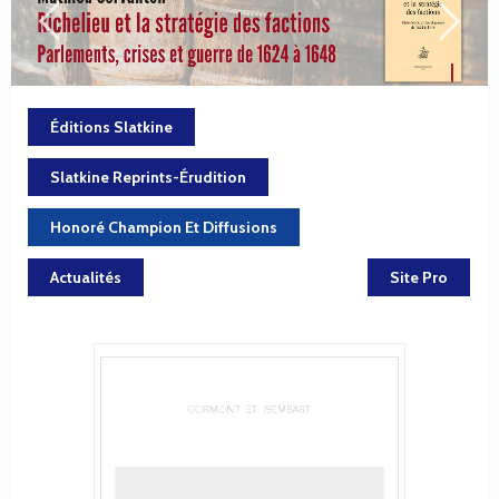
Éditions Slatkine
Slatkine Reprints-Érudition
Honoré Champion Et Diffusions
Actualités
Site Pro