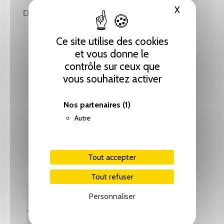
X
Masquer le
DE LA MÊME COLLECTION
Ce site utilise des cookies
et vous donne le
contrôle sur ceux que
vous souhaitez activer
Nos partenaires
(1)
Autre
Tout accepter
Tout refuser
Personnaliser