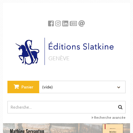
Panneau de gestion des cookies
Panier
(vide)
Recherche avancée