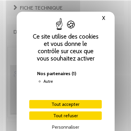
FICHE TECHNIQUE
X
Masquer le
DE LA MÊME COLLECTION
Ce site utilise des cookies
et vous donne le
contrôle sur ceux que
vous souhaitez activer
Nos partenaires
(1)
Autre
Tout accepter
Tout refuser
Personnaliser