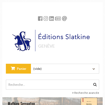
Panneau de gestion des cookies
Panier
(vide)
Recherche avancée