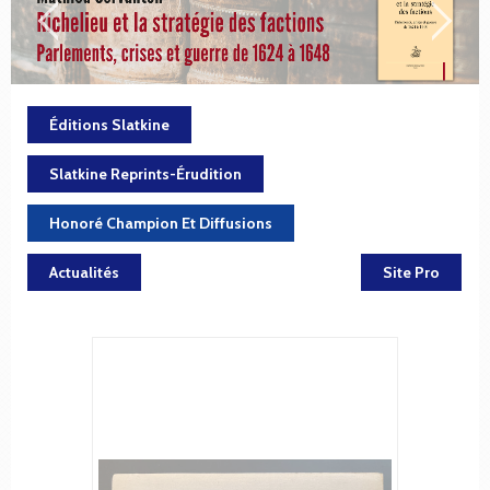
Éditions Slatkine
Slatkine Reprints-Érudition
Honoré Champion Et Diffusions
Actualités
Site Pro