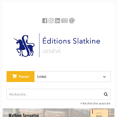
Panneau de gestion des cookies
Panier
(vide)
Recherche avancée