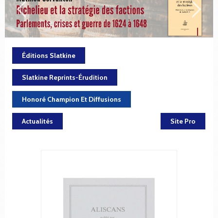
Éditions Slatkine
Slatkine Reprints-Érudition
Honoré Champion Et Diffusions
Actualités
Site Pro