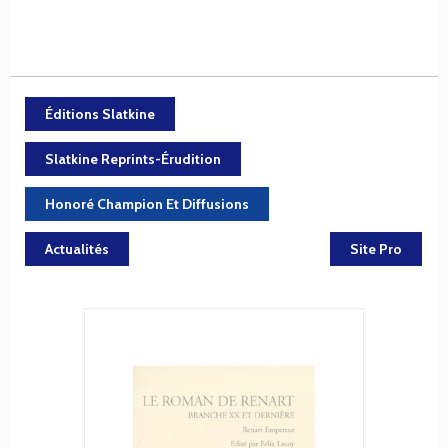
Éditions Slatkine
Slatkine Reprints-Érudition
Honoré Champion Et Diffusions
Actualités
Site Pro