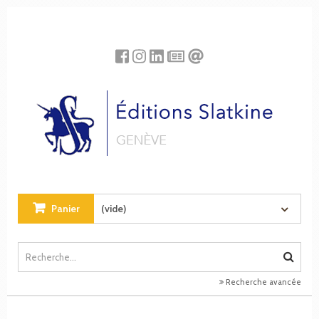
Panneau de gestion des cookies
Panier
(vide)
Recherche avancée