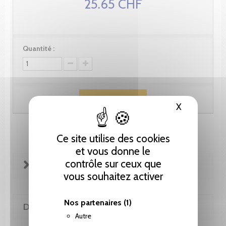
25.65 CHF
Quantité :
Ajouter au panier
X
Masquer le
Ce site utilise des cookies
et vous donne le
contrôle sur ceux que
FICHE TECHNIQUE
vous souhaitez activer
Nos partenaires
(1)
DE LA MÊME COLLECTION
Autre