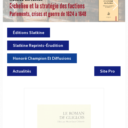
Éditions Slatkine
Slatkine Reprints-Érudition
Honoré Champion Et Diffusions
Actualités
Site Pro