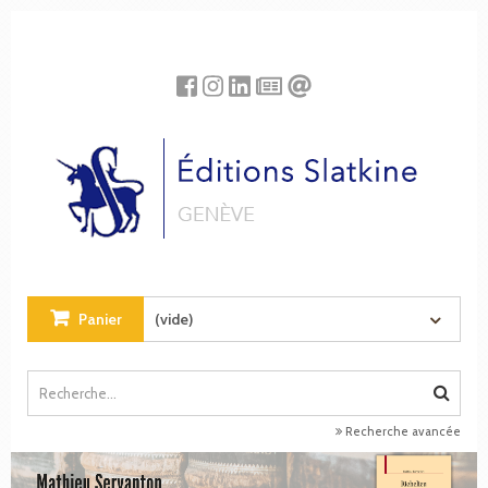
Panneau de gestion des cookies
Panier
(vide)
Recherche avancée