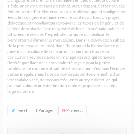
Livingstone, ce bref roman arthurien en vers du début du XIIIe
siècle, anonyme et sans postérité, aurait disparu. Cette nouvelle
édition tente d'améliorer un texte problématique et souligne une
évolution du genre arthurien vers le conte courtois. Un projet
didactique et moralisateur renouvelle les types de l'ingénu et de
la fière demoiselle. Une religiosité diffuse, un scénario habile, le
pittoresque réaliste, l'hyperbole comique ou idéalisante,
permettent d'éliminer le merveilleux. Dans la dévaluation subtile
de la prouesse au tournoi, dans l'humour et la bienveillance qui
jouent sur le calque de la fin amor, la narration trouve sa
conclusion heureuse avec un mariage assorti, qui consacre
l'intérêt gratifiant de la souveraineté royale pour la petite
noblesse. Le moindre attrait de ce texte court n'est pas l'écriture,
certes inégale, mais faite de nombreux centons, enrichie d'un
vocabulaire varié, de recours fréquents au style direct, ce qui
pourrait indiquer une destination orale et populaire - au sens
large du terme.
Tweet
Partager
Pinterest