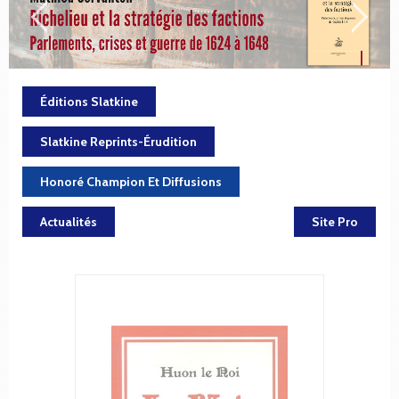
Éditions Slatkine
Slatkine Reprints-Érudition
Honoré Champion Et Diffusions
Actualités
Site Pro