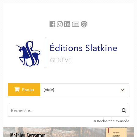
Panneau de gestion des cookies
Panier
(vide)
Recherche avancée