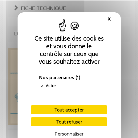
FICHE TECHNIQUE
X
Masquer le
DE LA MÊME COLLECTION
Ce site utilise des cookies
et vous donne le
contrôle sur ceux que
vous souhaitez activer
Nos partenaires
(1)
Autre
Tout accepter
Tout refuser
Personnaliser