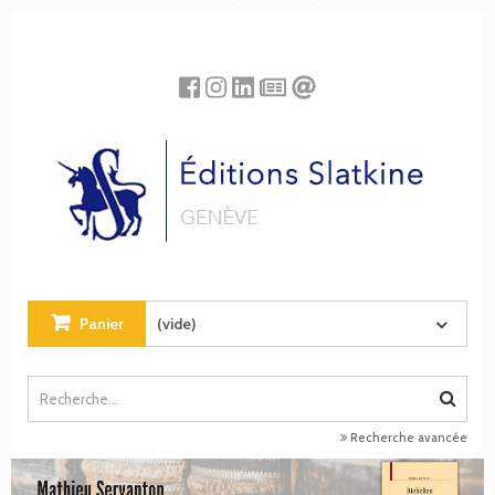
Panneau de gestion des cookies
Panier
(vide)
Recherche avancée