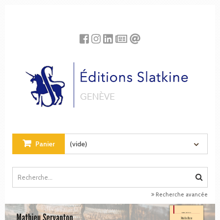
Panneau de gestion des cookies
Panier
(vide)
Recherche avancée