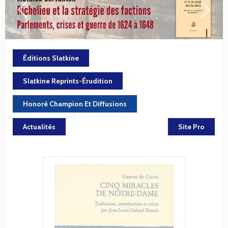
Éditions Slatkine
Slatkine Reprints-Érudition
Honoré Champion Et Diffusions
Actualités
Site Pro