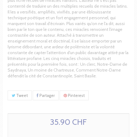
plus riche recueil de miracles narratifs. L'auteur ne s'est pas
contenté de traduire un des multiples recueils de miracles latins.
Il les a versifiés, amplifiés, vivifiés, par une éblouissante
technique poétique et un fort engagement personnel, qui
marquent son travail d'écrivain. Plus variés qu'on ne l'a dit, aussi
bien par le ton que le contenu, ces miracles renvoient l'image
contrastée de son auteur. Attaché à transmettre un
enseignement moral et doctrinal, il se laisse emporter par un
lyrisme débordant, une ardeur de polémiste et la volonté
constante de capter l'attention d'un public davantage attiré par la
littérature profane. Les cinq miracles choisis, traduits et
présentés pour la première fois, sont : Un clerc, Notre-Dame de
Saydnaya, Un moine de Chartreuse, Comment Notre-Dame
défendit la cité de Constantinople, Saint Basile.
Tweet
Partager
Pinterest
35.90 CHF