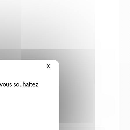
X
Masquer le bandeau des cookies
e vous souhaitez