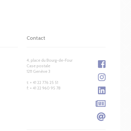
Contact
4, place du Bourg-de-Four
Case postale
1211 Genève 3
t: + 41 22 776 25 51
f: + 41 22 960 95 78