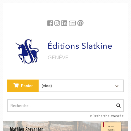
Panneau de gestion des cookies
Panier
(vide)
Recherche avancée