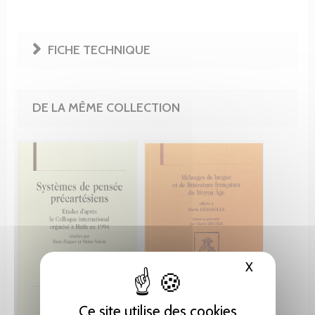
FICHE TECHNIQUE
DE LA MÊME COLLECTION
X
Masquer le
Ce site utilise des cookies