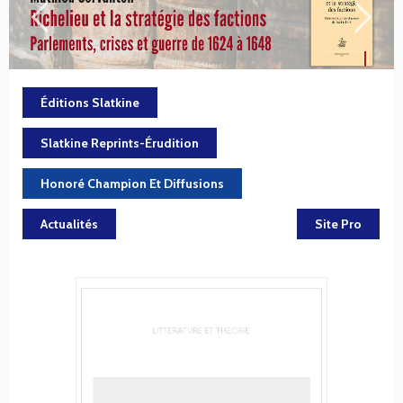
Éditions Slatkine
Slatkine Reprints-Érudition
Honoré Champion Et Diffusions
Actualités
Site Pro