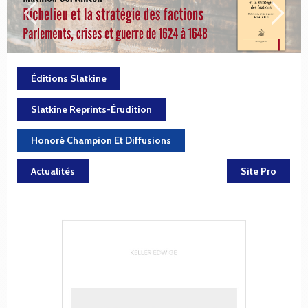
Éditions Slatkine
Slatkine Reprints-Érudition
Honoré Champion Et Diffusions
Actualités
Site Pro