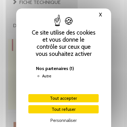
FICHE TECHNIQUE
X
Masquer le
DE LA MÊME COLLECTION
Ce site utilise des cookies
et vous donne le
contrôle sur ceux que
vous souhaitez activer
Nos partenaires
(1)
Autre
Tout accepter
Tout refuser
Personnaliser