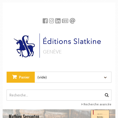
Panneau de gestion des cookies
Panier
(vide)
Recherche avancée