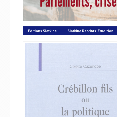
Éditions Slatkine
Slatkine Reprints-Érudition