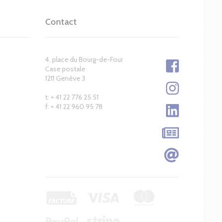
Contact
4, place du Bourg-de-Four
Case postale
1211 Genève 3
t: + 41 22 776 25 51
f: + 41 22 960 95 78