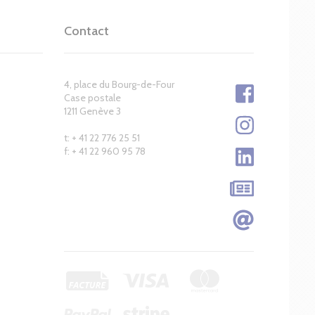
Contact
4, place du Bourg-de-Four
Case postale
1211 Genève 3
t: + 41 22 776 25 51
f: + 41 22 960 95 78