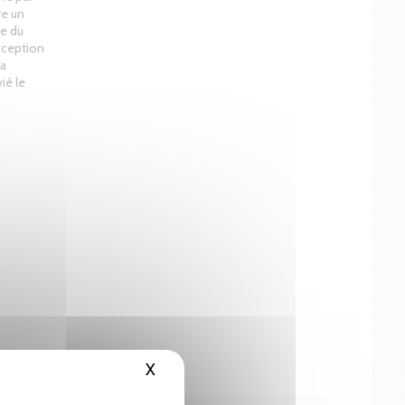
re un
de du
nception
la
ié le
X
Masquer le bandeau des cookies