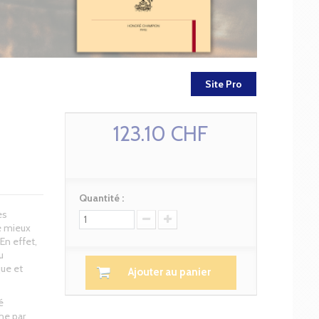
Site Pro
123.10 CHF
Quantité :
es
me mieux
n effet,
u
ue et
Ajouter au panier
é
che par