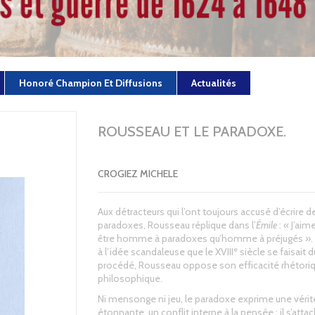
Honoré Champion Et Diffusions
Actualités
ROUSSEAU ET LE PARADOXE.
CROGIEZ MICHELE
Aux détracteurs qui l’ont toujours accusé d’écrire d
paradoxes, Rousseau réplique dans l’
Émile
: « J’ai
être homme à paradoxes qu’homme à préjugés ». E
e
à l’idée scandaleuse que le XVIII
siècle se faisait d
procédé, Rousseau oppose son efficacité rhétoriq
philosophique.
Ni mensonge ni jeu, le paradoxe exprime une vérit
étonnante, un conflit interne à la pensée : il s’atta