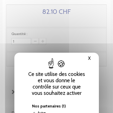
82.10 CHF
Quantité :
X
Masquer le
Ajouter au panier
Ce site utilise des cookies
et vous donne le
contrôle sur ceux que
FICHE TECHNIQUE
vous souhaitez activer
Nos partenaires
(1)
DE LA MÊME COLLECTION
Autre