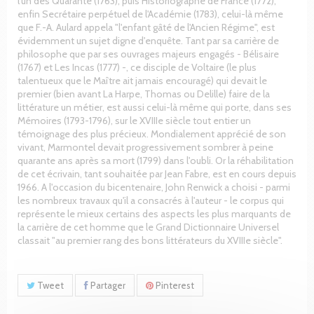
l'un des Quarante (1763), puis Historiographe de France (1772),
enfin Secrétaire perpétuel de l'Académie (1783), celui-là même
que F.-A. Aulard appela "l'enfant gâté de l'Ancien Régime", est
évidemment un sujet digne d'enquête. Tant par sa carrière de
philosophe que par ses ouvrages majeurs engagés - Bélisaire
(1767) et Les Incas (1777) -, ce disciple de Voltaire (le plus
talentueux que le Maître ait jamais encouragé) qui devait le
premier (bien avant La Harpe, Thomas ou Delille) faire de la
littérature un métier, est aussi celui-là même qui porte, dans ses
Mémoires (1793-1796), sur le XVIIIe siècle tout entier un
témoignage des plus précieux. Mondialement apprécié de son
vivant, Marmontel devait progressivement sombrer à peine
quarante ans après sa mort (1799) dans l'oubli. Or la réhabilitation
de cet écrivain, tant souhaitée par Jean Fabre, est en cours depuis
1966. A l'occasion du bicentenaire, John Renwick a choisi - parmi
les nombreux travaux qu'il a consacrés à l'auteur - le corpus qui
représente le mieux certains des aspects les plus marquants de
la carrière de cet homme que le Grand Dictionnaire Universel
classait "au premier rang des bons littérateurs du XVIIIe siècle".
Tweet
Partager
Pinterest