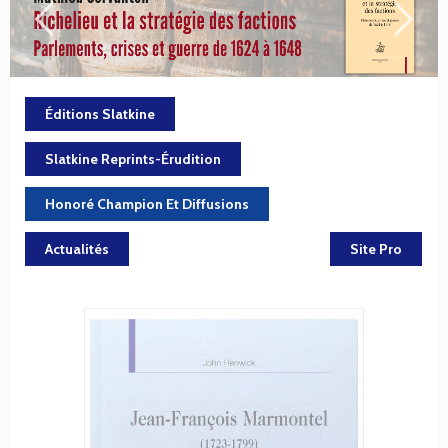
Éditions Slatkine
Slatkine Reprints-Érudition
Honoré Champion Et Diffusions
Actualités
Site Pro