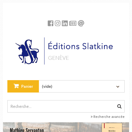
Panneau de gestion des cookies
Panier
(vide)
Recherche avancée