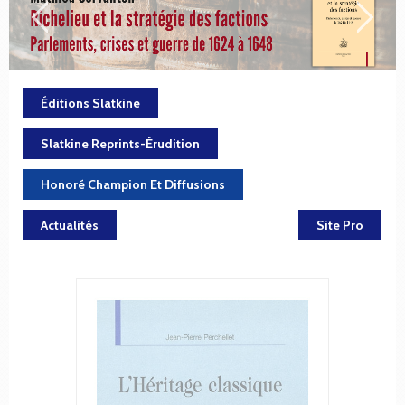
Éditions Slatkine
Slatkine Reprints-Érudition
Honoré Champion Et Diffusions
Actualités
Site Pro