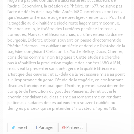
Hugo n'a pas peu contribué à discréditer les successeurs de
Racine. Cependant, la création de Phèdre, en 1677, ne signe pas
l'acte de décès de la tragédie. Après 1680, nombreux sont ceux
qui s'essaieront encore au genre prestigieux entre tous. Pourtant
la tragédie au dix-huitième siècle reste largement méconnue.
Pour beaucoup, le théâtre des Lumières paraît se limiter aux
comiques, Marivaux et Beaumarchais, ou à l'inventeur du drame
bourgeois, Diderot, et bien souvent, on passe directement de
Phèdre à Hernani, en oubliant un siècle et demi de l'histoire de la
tragédie, congédiant Crébillon, La Motte, Belloy, Ducis, Chénier,
considérés comme " non tragiques ". Cette étude ne cherche
pas à réhabiliter la production tragique des années 1680 à 1814,
mais veut la présenter sans préjuger de la qualité littéraire ou
artistique des œuvres ; et au-delà de la nécessaire mise au point
sur l'importance du genre, l'étude de la tragédie, en confrontant
discours théorique et pratique d'écriture, permet aussi de rendre
compte de l'évolution du goût des Parisiens, de retrouver le
chemin conduisant du classicisme au romantisme en rendant
justice aux audaces de ces auteurs trop souvent oubliés ou
dénigrés par ceux qui se prétendent " novateurs " après 1815.
Tweet
Partager
Pinterest