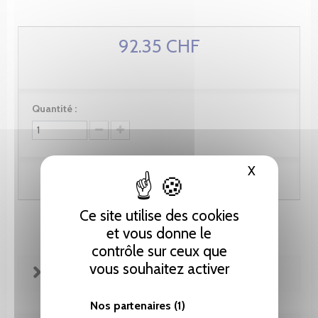
92.35 CHF
Quantité :
X
Masquer le
Ajouter au panier
Ce site utilise des cookies
et vous donne le
contrôle sur ceux que
vous souhaitez activer
FICHE TECHNIQUE
Nos partenaires
(1)