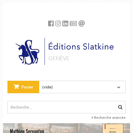
Panneau de gestion des cookies
Panier
(vide)
Recherche avancée