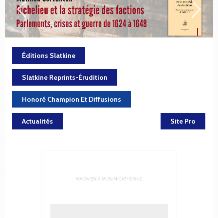
Éditions Slatkine
Slatkine Reprints-Érudition
Honoré Champion Et Diffusions
Actualités
Site Pro