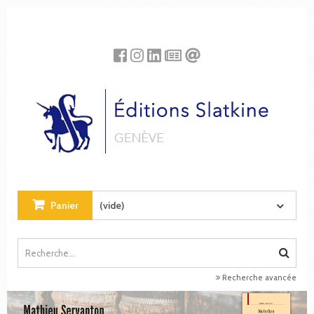
Panneau de gestion des cookies
Panier
(vide)
Recherche avancée