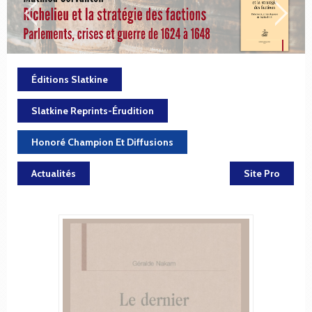
Éditions Slatkine
Slatkine Reprints-Érudition
Honoré Champion Et Diffusions
Actualités
Site Pro