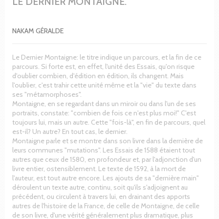
LE DERNIER MONTAIGNE.
NAKAM GÉRALDE
Le Dernier Montaigne: le titre indique un parcours, et la fin de ce
parcours. Si forte est, en effet, l'unité des Essais, qu'on risque
d'oublier combien, d'édition en édition, ils changent. Mais
l'oublier, c'est trahir cette unité même et la "vie" du texte dans
ses "métamorphoses".
Montaigne, en se regardant dans un miroir ou dans l'un de ses
portraits, constate: "combien de fois ce n'est plus moi!" C'est
toujours lui, mais un autre. Cette "fois-là", en fin de parcours, quel
est-il? Un autre? En tout cas, le dernier.
Montaigne parle et se montre dans son livre dans la dernière de
leurs communes "mutations". Les Essais de 1588 étaient tout
autres que ceux de 1580, en profondeur et, par l'adjonction d'un
livre entier, ostensiblement. Le texte de 1592, à la mort de
l'auteur, est tout autre encore. Les ajouts de sa "dernière main"
déroulent un texte autre, continu, soit qu'ils s'adjoignent au
précédent, ou circulent à travers lui, en drainant des apports
autres de l'histoire de la France, de celle de Montaigne, de celle
de son livre, d'une vérité généralement plus dramatique, plus