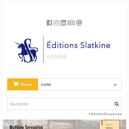
Panneau de gestion des cookies
Panier
(vide)
Recherche avancée