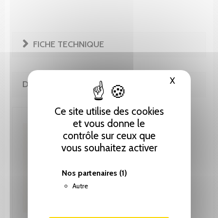
FICHE TECHNIQUE
X
Masquer le
DE LA MÊME COLLECTION
Ce site utilise des cookies
et vous donne le
contrôle sur ceux que
vous souhaitez activer
Nos partenaires
(1)
Autre