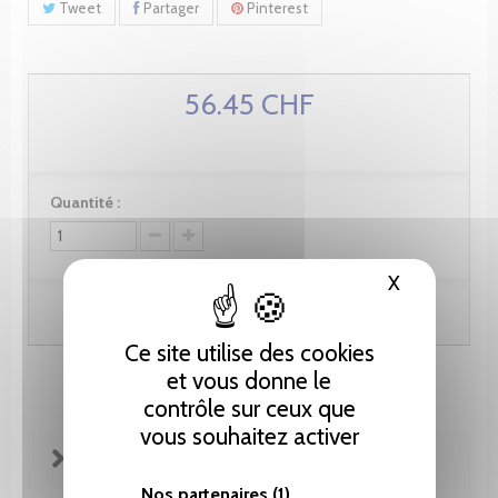
Tweet
Partager
Pinterest
56.45 CHF
Quantité :
X
Masquer le
Ajouter au panier
Ce site utilise des cookies
et vous donne le
contrôle sur ceux que
vous souhaitez activer
FICHE TECHNIQUE
Nos partenaires
(1)