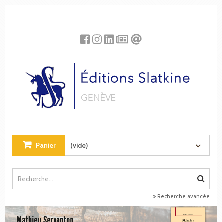
Panneau de gestion des cookies
Panier
(vide)
Recherche avancée