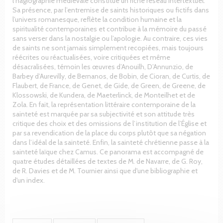
l’hagiographie médiévale constitue un riche réseau intertextuel.
Sa présence, par l’entremise de saints historiques ou fictifs dans
l’univers romanesque, reflète la condition humaine et la
spiritualité contemporaines et contribue à la mémoire du passé
sans verser dans la nostalgie ou l’apologie. Au contraire, ces vies
de saints ne sont jamais simplement recopiées, mais toujours
réécrites ou réactualisées, voire critiquées et même
désacralisées, témoin les œuvres d’Anouilh, D’Annunzio, de
Barbey d’Aurevilly, de Bernanos, de Bobin, de Cioran, de Curtis, de
Flaubert, de France, de Genet, de Gide, de Green, de Greene, de
Klossowski, de Kundera, de Maeterlinck, de Monteilhet et de
Zola. En fait, la représentation littéraire contemporaine de la
sainteté est marquée par sa subjectivité et son attitude très
critique des choix et des omissions de l’institution de l’Église et
par sa revendication de la place du corps plutôt que sa négation
dans l’idéal de la sainteté. Enfin, la sainteté chrétienne passe à la
sainteté laïque chez Camus. Ce panorama est accompagné de
quatre études détaillées de textes de M. de Navarre, de G. Roy,
de R. Davies et de M. Tournier ainsi que d'une bibliographie et
d'un index.