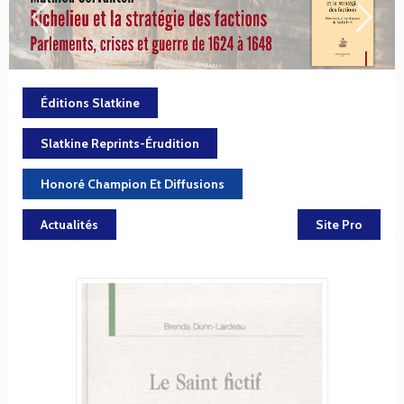
Éditions Slatkine
Slatkine Reprints-Érudition
Honoré Champion Et Diffusions
Actualités
Site Pro