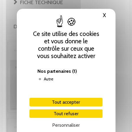
FICHE TECHNIQUE
X
Masquer le
DE LA MÊME COLLECTION
Ce site utilise des cookies
et vous donne le
contrôle sur ceux que
vous souhaitez activer
Nos partenaires
(1)
Autre
Tout accepter
Tout refuser
Personnaliser