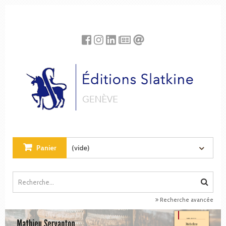
Panneau de gestion des cookies
Panier
(vide)
Recherche avancée