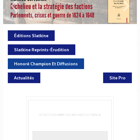
Éditions Slatkine
Slatkine Reprints-Érudition
Honoré Champion Et Diffusions
Actualités
Site Pro