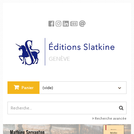
Panneau de gestion des cookies
Panier
(vide)
Recherche avancée