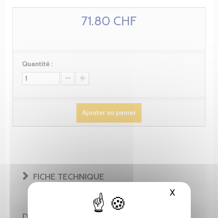
71.80 CHF
Quantité :
Ajouter au panier
FICHE TECHNIQUE
X
Masquer le
DE LA MÊME COLLECTION