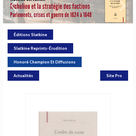
Éditions Slatkine
Slatkine Reprints-Érudition
Honoré Champion Et Diffusions
Actualités
Site Pro