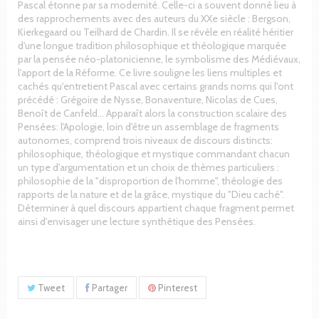
Pascal étonne par sa modernité. Celle-ci a souvent donné lieu à
des rapprochements avec des auteurs du XXe siècle : Bergson,
Kierkegaard ou Teilhard de Chardin. Il se révèle en réalité héritier
d'une longue tradition philosophique et théologique marquée
par la pensée néo-platonicienne, le symbolisme des Médiévaux,
l'apport de la Réforme. Ce livre souligne les liens multiples et
cachés qu'entretient Pascal avec certains grands noms qui l'ont
précédé : Grégoire de Nysse, Bonaventure, Nicolas de Cues,
Benoît de Canfeld… Apparaît alors la construction scalaire des
Pensées: l'Apologie, loin d'être un assemblage de fragments
autonomes, comprend trois niveaux de discours distincts:
philosophique, théologique et mystique commandant chacun
un type d'argumentation et un choix de thèmes particuliers :
philosophie de la "disproportion de l'homme", théologie des
rapports de la nature et de la grâce, mystique du "Dieu caché".
Déterminer à quel discours appartient chaque fragment permet
ainsi d'envisager une lecture synthétique des Pensées.
Tweet
Partager
Pinterest