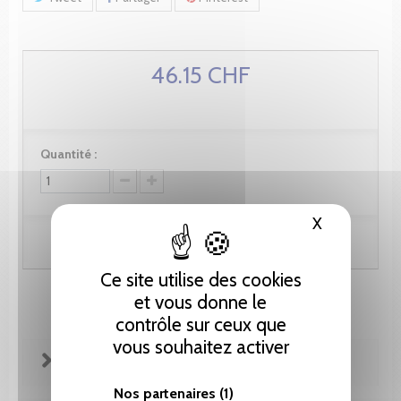
46.15 CHF
Quantité :
X
Masquer le
Ajouter au panier
Ce site utilise des cookies
et vous donne le
contrôle sur ceux que
vous souhaitez activer
FICHE TECHNIQUE
Nos partenaires
(1)