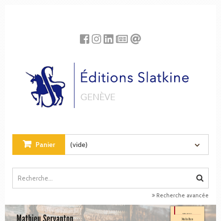
Panneau de gestion des cookies
Panier
(vide)
Recherche avancée