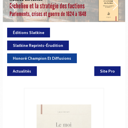
Éditions Slatkine
Slatkine Reprints-Érudition
Honoré Champion Et Diffusions
Actualités
Site Pro