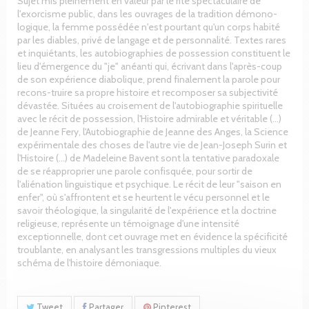
Sujet mis pleinement en valeur par le rite spectaculaire de
l'exorcisme public, dans les ouvrages de la tradition démono-
logique, la femme possédée n'est pourtant qu'un corps habité
par les diables, privé de langage et de personnalité. Textes rares
et inquiétants, les autobiographies de possession constituent le
lieu d'émergence du "je" anéanti qui, écrivant dans l'après-coup
de son expérience diabolique, prend finalement la parole pour
recons-truire sa propre histoire et recomposer sa subjectivité
dévastée. Situées au croisement de l'autobiographie spirituelle
avec le récit de possession, l'Histoire admirable et véritable (…)
de Jeanne Fery, l'Autobiographie de Jeanne des Anges, la Science
expérimentale des choses de l'autre vie de Jean-Joseph Surin et
l'Histoire (…) de Madeleine Bavent sont la tentative paradoxale
de se réapproprier une parole confisquée, pour sortir de
l'aliénation linguistique et psychique. Le récit de leur "saison en
enfer", où s'affrontent et se heurtent le vécu personnel et le
savoir théologique, la singularité de l'expérience et la doctrine
religieuse, représente un témoignage d'une intensité
exceptionnelle, dont cet ouvrage met en évidence la spécificité
troublante, en analysant les transgressions multiples du vieux
schéma de l'histoire démoniaque.
Tweet
Partager
Pinterest