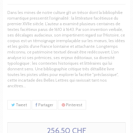
Dans les mines de notre culture gît un trésor dont la bibliophilie
romantique pressentit l'originalité : la littérature facétieuse du
premier XVIIe siècle. L'auteur a examiné plusieurs centaines de
textes facétieux parus de 1610 à 1643. Par son invention verbale,
ses décalages audacieux, son impertinent regard sur l'Histoire, ce
corpus est un témoignage irremplaçable sur les mœurs, les idées
et les goûts d'une France lointaine et attachante. Longtemps
méconnu, ce patrimoine textuel devait être redécouvert. L'on
analyse ici ses prémices, ses enjeux éditoriaux, sa diversité
typologique ; les contextes historiques et littéraires qui lui
donnent sens. Une bibliographie critique très détaillée livre
toutes les pistes utiles pour explorer la facétie "préclassique",
cette incartade des Belles Lettres qui ravissait tant nos
ancêtres...
Tweet
Partager
Pinterest
256.50 CHF