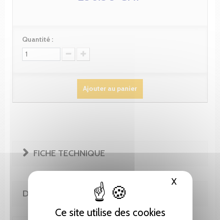
Quantité :
Ajouter au panier
FICHE TECHNIQUE
X
Masquer le
DE LA MÊME COLLECTION
Ce site utilise des cookies