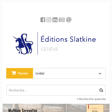
Panneau de gestion des cookies
Panier
(vide)
Recherche avancée