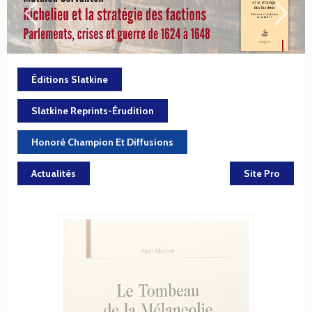
Éditions Slatkine
Slatkine Reprints-Érudition
Honoré Champion Et Diffusions
Actualités
Site Pro