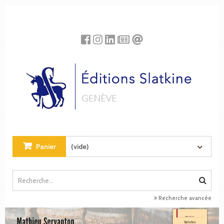
Panneau de gestion des cookies
Panier
(vide)
Recherche avancée