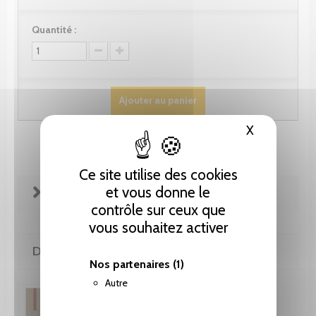
Quantité :
Ajouter au panier
X
Masquer le
Ce site utilise des cookies
et vous donne le
FICHE TECHNIQUE
contrôle sur ceux que
vous souhaitez activer
DE LA MÊME COLLECTION
Nos partenaires
(1)
Autre