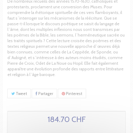
De nombreux recueils des années 1570-1630, catholiques et
protestants, proclament une conversion des Muses. Pour
comprendre la rhétorique spirituelle de ces vers flamboyants, il
faut s`interroger sur les mécanismes de la réécriture. Que se
passe-t-il lorsque le discours poétique se saisit du langage de
l`âme, dont les multiples inflexions nous sont transmises par
les poèmes de la Bible, les sermons, l`herméneutique sacrée ou
les traités spirituels ? Cette lecture croisée des poèmes et des
textes religieux permet une nouvelle approche d`œuvres déjà
bien connues, comme celles de La Ceppède, de Sponde, ou
d`Aubigné, et s`intéresse à des auteurs moins étudiés, comme
Pierre de Croix, Odet de La Noue ou Hopil. Elle fait également
apparaître une évolution profonde des rapports entre littérature
et religion à l`âge baroque.
Tweet
Partager
Pinterest
184.70 CHF