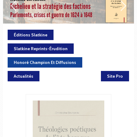
Éditions Slatkine
Slatkine Reprints-Érudition
Honoré Champion Et Diffusions
Actualités
Site Pro