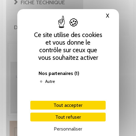
FICHE TECHNIQUE
X
Masquer le
DE LA MÊME COLLECTION
Ce site utilise des cookies
et vous donne le
contrôle sur ceux que
vous souhaitez activer
Nos partenaires
(1)
Autre
Tout accepter
Tout refuser
Personnaliser