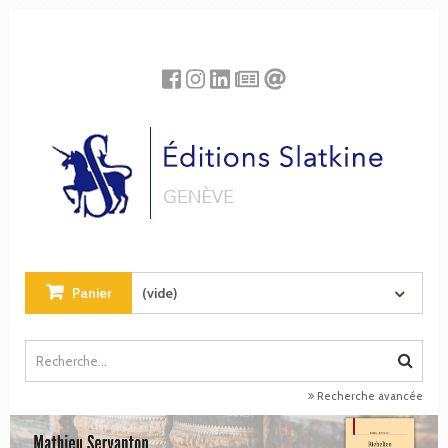
Panneau de gestion des cookies
Panier
(vide)
Recherche avancée