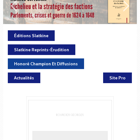
Éditions Slatkine
Slatkine Reprints-Érudition
Honoré Champion Et Diffusions
Actualités
Site Pro