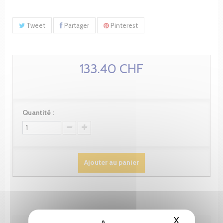
Tweet
Partager
Pinterest
133.40 CHF
Quantité :
Ajouter au panier
X
Masquer le