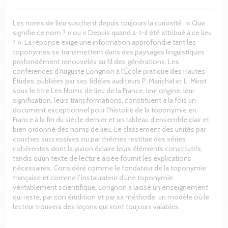
Les noms de lieu suscitent depuis toujours la curiosité : « Que
signifie ce nom ? » ou « Depuis quand a-t-il été attribué à ce lieu
? ». La réponse exige une information approfondie tant les
toponymes se transmettent dans des paysages linguistiques
profondément renouvelés au fil des générations. Les
conférences d’Auguste Longnon à l’École pratique des Hautes
Études, publiées par ses fidèles auditeurs P. Marichal et L. Mirot
sous le titre Les Noms de lieu de la France, leur origine, leur
signification, leurs transformations, constituent à la fois un
document exceptionnel pour l’histoire de la toponymie en
France à la fin du siècle dernier et un tableau d’ensemble clair et
bien ordonné des noms de lieu. Le classement des unités par
couches successives ou par thèmes restitue des séries
cohérentes dont la vision éclaire leurs éléments constitutifs,
tandis qu’un texte de lecture aisée fournit les explications
nécessaires. Considéré comme le fondateur de la toponymie
française et comme l’instaurateur d’une toponymie
véritablement scientifique, Longnon a laissé un enseignement
qui reste, par son érudition et par sa méthode, un modèle où le
lecteur trouvera des leçons qui sont toujours valables.