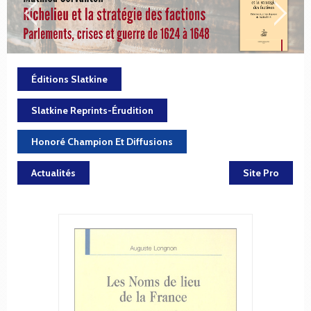
Éditions Slatkine
Slatkine Reprints-Érudition
Honoré Champion Et Diffusions
Actualités
Site Pro