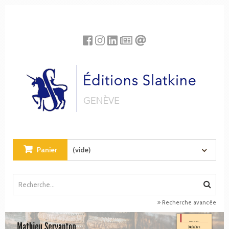
Panneau de gestion des cookies
Panier
(vide)
Recherche avancée