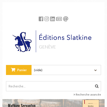
Panneau de gestion des cookies
Panier
(vide)
Recherche avancée