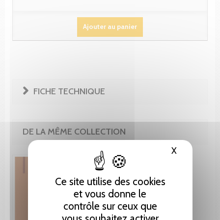
Ajouter au panier
FICHE TECHNIQUE
DE LA MÊME COLLECTION
X
Masquer le
Ce site utilise des cookies
et vous donne le
contrôle sur ceux que
vous souhaitez activer