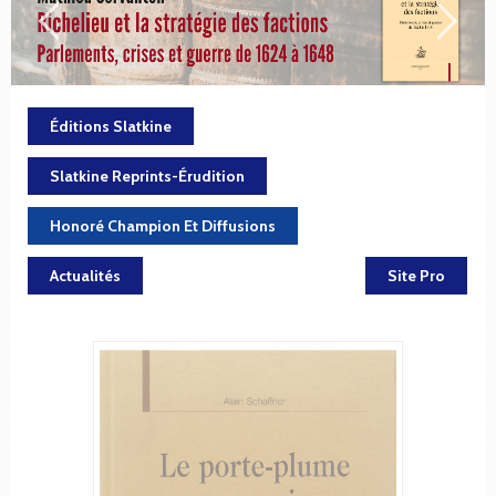
Éditions Slatkine
Slatkine Reprints-Érudition
Honoré Champion Et Diffusions
Actualités
Site Pro