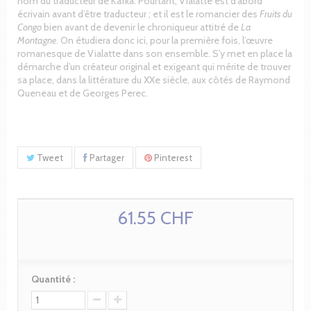
nom du traducteur de Kafka. Pourtant, Vialatte est d’abord
écrivain avant d’être traducteur ; et il est le romancier des
Fruits du
Congo
bien avant de devenir le chroniqueur attitré de
La
Montagne
. On étudiera donc ici, pour la première fois, l’œuvre
romanesque de Vialatte dans son ensemble. S’y met en place la
démarche d’un créateur original et exigeant qui mérite de trouver
sa place, dans la littérature du XXe siècle, aux côtés de Raymond
Queneau et de Georges Perec.
Tweet
Partager
Pinterest
61.55 CHF
Quantité :