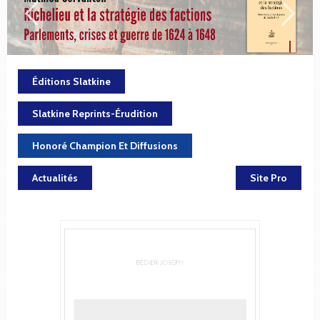
Éditions Slatkine
Slatkine Reprints-Érudition
Honoré Champion Et Diffusions
Actualités
Site Pro