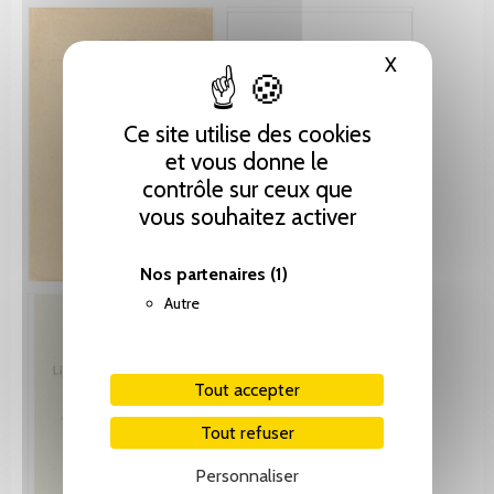
X
Masquer le
Ce site utilise des cookies
et vous donne le
contrôle sur ceux que
vous souhaitez activer
Nos partenaires
(1)
Autre
Tout accepter
Tout refuser
Personnaliser