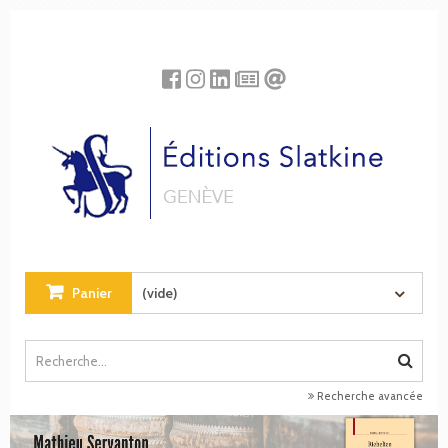
Panneau de gestion des cookies
Panier
(vide)
Recherche avancée